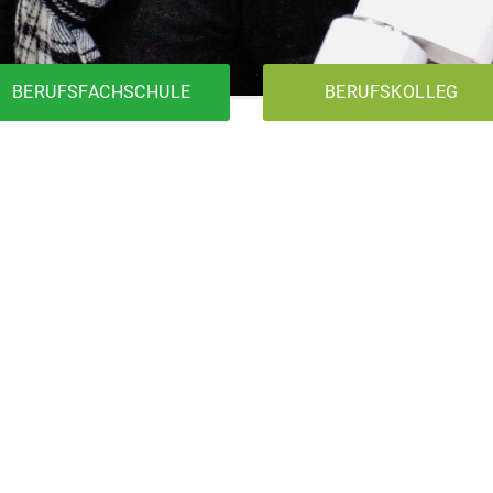
BERUFSFACHSCHULE
BERUFSKOLLEG
1BK1T
Metalltechnik
Elektrotechnik
Holztechnik
1BK2T
1BKFH
Metalltechnik
Elektrotechnik