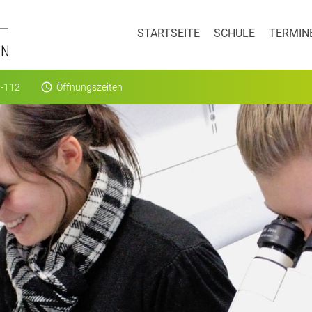
STARTSEITE
SCHULE
TERMIN
access_time
-112
Öffnungszeiten