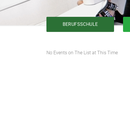
BERUFSSCHULE
No Events on The List at This Time
Bautechnik
Elektrotechnik
Fertigungstechnik
Gesundheit
Holztechnik
Installationstechnik
Körperpflege