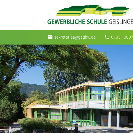
email
phone
sekretariat@gsgbw.de
07331 3007