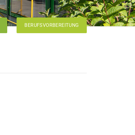
BERUFSVORBEREITUNG
AVdual
VABO