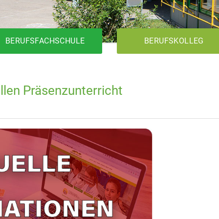
BERUFSFACHSCHULE
BERUFSKOLLEG
len Präsenzunterricht
1BK1T
Metalltechnik
Elektrotechnik
Holztechnik
1BK2T
1BKFH
Metalltechnik
Elektrotechnik