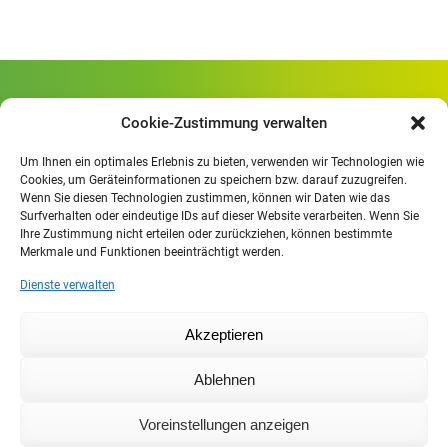
Gewerbliche Schule Geislingen
Cookie-Zustimmung verwalten
Rheinlandstraße 80
73312 Geislingen/Steige
Um Ihnen ein optimales Erlebnis zu bieten, verwenden wir Technologien wie
Cookies, um Geräteinformationen zu speichern bzw. darauf zuzugreifen.
Wenn Sie diesen Technologien zustimmen, können wir Daten wie das
Öffnungszeiten
:
Surfverhalten oder eindeutige IDs auf dieser Website verarbeiten. Wenn Sie
Mo. - Fr.
07.30 - 13.00 Uhr
Ihre Zustimmung nicht erteilen oder zurückziehen, können bestimmte
Merkmale und Funktionen beeinträchtigt werden.
Mo. - Do.
13:30 - 15.30 Uhr
Dienste verwalten
Impressum
Akzeptieren
Datenschutzerklärung
Moodle
Ablehnen
IHK
Agentur für Arbeit
Voreinstellungen anzeigen
Cookie-Richtlinie (EU)