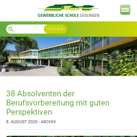
search
38 Absolventen der
Berufsvorbereitung mit guten
Perspektiven
8. AUGUST 2020 - ARCHIV