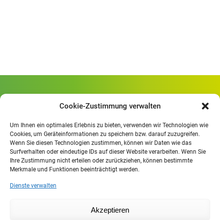
Gewerbliche Schule Geislingen
Cookie-Zustimmung verwalten
Rheinlandstraße 80
73312 Geislingen/Steige
Um Ihnen ein optimales Erlebnis zu bieten, verwenden wir Technologien wie
Cookies, um Geräteinformationen zu speichern bzw. darauf zuzugreifen.
Wenn Sie diesen Technologien zustimmen, können wir Daten wie das
Öffnungszeiten
:
Surfverhalten oder eindeutige IDs auf dieser Website verarbeiten. Wenn Sie
Mo. - Fr.
07.30 - 13.00 Uhr
Ihre Zustimmung nicht erteilen oder zurückziehen, können bestimmte
Merkmale und Funktionen beeinträchtigt werden.
Mo. - Do.
13:30 - 15.30 Uhr
Dienste verwalten
Impressum
Akzeptieren
Datenschutzerklärung