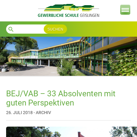
search
BEJ/VAB – 33 Absolventen mit
guten Perspektiven
26. JULI 2018 - ARCHIV