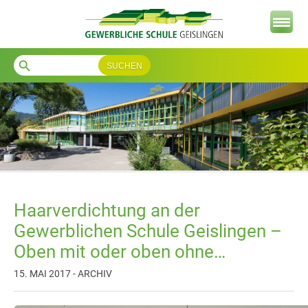
search
Haarverdichtung an der
Gewerblichen Schule Geislingen –
Oben mit oder oben ohne…
15. MAI 2017 - ARCHIV