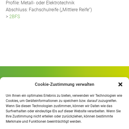
Profile: Metall- oder Elektrotechnik
Abschluss: Fachschulreife („Mittlere Reife“)
>
2BFS
Gewerbliche Schule Geislingen
Cookie-Zustimmung verwalten
Rheinlandstraße 80
73312 Geislingen/Steige
Um Ihnen ein optimales Erlebnis zu bieten, verwenden wir Technologien wie
Cookies, um Geräteinformationen zu speichern bzw. darauf zuzugreifen.
Wenn Sie diesen Technologien zustimmen, können wir Daten wie das
Öffnungszeiten
:
Surfverhalten oder eindeutige IDs auf dieser Website verarbeiten. Wenn Sie
Mo. - Fr.
07.30 - 13.00 Uhr
Ihre Zustimmung nicht erteilen oder zurückziehen, können bestimmte
Merkmale und Funktionen beeinträchtigt werden.
Mo. - Do.
13:30 - 15.30 Uhr