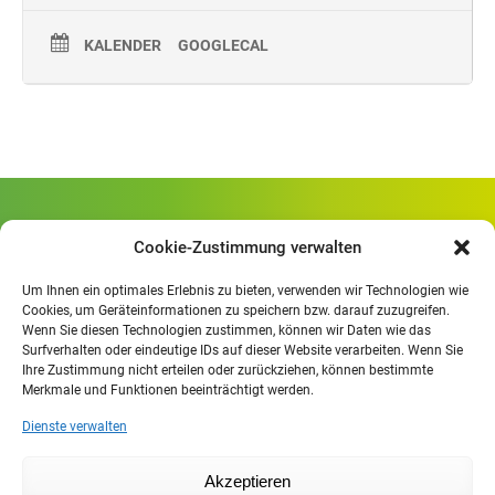
KALENDER
GOOGLECAL
Gewerbliche Schule Geislingen
Cookie-Zustimmung verwalten
Rheinlandstraße 80
73312 Geislingen/Steige
Um Ihnen ein optimales Erlebnis zu bieten, verwenden wir Technologien wie
Cookies, um Geräteinformationen zu speichern bzw. darauf zuzugreifen.
Wenn Sie diesen Technologien zustimmen, können wir Daten wie das
Öffnungszeiten
:
Surfverhalten oder eindeutige IDs auf dieser Website verarbeiten. Wenn Sie
Mo. - Fr.
07.30 - 13.00 Uhr
Ihre Zustimmung nicht erteilen oder zurückziehen, können bestimmte
Merkmale und Funktionen beeinträchtigt werden.
Mo. - Do.
13:30 - 15.30 Uhr
Dienste verwalten
Impressum
Akzeptieren
Datenschutzerklärung