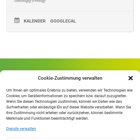
Ganztägig (Freitag)
KALENDER
GOOGLECAL
Gewerbliche Schule Geislingen
Cookie-Zustimmung verwalten
Rheinlandstraße 80
73312 Geislingen/Steige
Um Ihnen ein optimales Erlebnis zu bieten, verwenden wir Technologien wie
Cookies, um Geräteinformationen zu speichern bzw. darauf zuzugreifen.
Wenn Sie diesen Technologien zustimmen, können wir Daten wie das
Öffnungszeiten
:
Surfverhalten oder eindeutige IDs auf dieser Website verarbeiten. Wenn Sie
Mo. - Fr.
07.30 - 13.00 Uhr
Ihre Zustimmung nicht erteilen oder zurückziehen, können bestimmte
Merkmale und Funktionen beeinträchtigt werden.
Mo. - Do.
13:30 - 15.30 Uhr
Dienste verwalten
Impressum