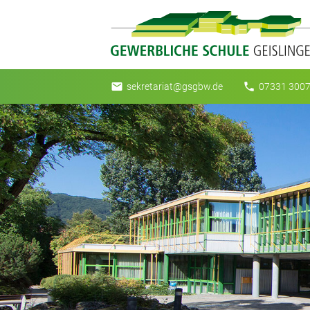
email
phone
sekretariat@gsgbw.de
07331 3007