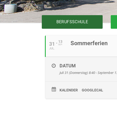
BERUFSSCHULE
13
Sommerferien
31
SEP.
JUL.
Bautechnik
Elektrotechnik
Fertigungstechnik
DATUM
Gesundheit
Juli 31 (Donnerstag) 8:40 - September 
Holztechnik
Installationstechnik
Körperpflege
KALENDER
GOOGLECAL