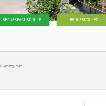
BERUFSFACHSCHULE
BERUFSKOLLEG
1BK1T
Metalltechnik
Elektrotechnik
Holztechnik
13 (Samstag) 8:40
1BK2T
1BKFH
Metalltechnik
Elektrotechnik