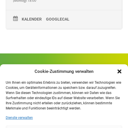
(Montag) 18:00
KALENDER
GOOGLECAL
Gewerbliche Schule Geislingen
Cookie-Zustimmung verwalten
Rheinlandstraße 80
73312 Geislingen/Steige
Um Ihnen ein optimales Erlebnis zu bieten, verwenden wir Technologien wie
Cookies, um Geräteinformationen zu speichern bzw. darauf zuzugreifen.
Wenn Sie diesen Technologien zustimmen, können wir Daten wie das
Öffnungszeiten
:
Surfverhalten oder eindeutige IDs auf dieser Website verarbeiten. Wenn Sie
Mo. - Fr.
07.30 - 13.00 Uhr
Ihre Zustimmung nicht erteilen oder zurückziehen, können bestimmte
Merkmale und Funktionen beeinträchtigt werden.
Mo. - Do.
13:30 - 15.30 Uhr
Dienste verwalten
Impressum