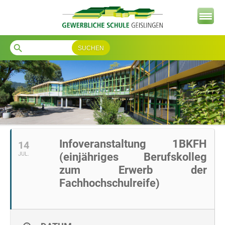
search
Infoveranstaltung 1BKFH
14
JUL.
(einjähriges Berufskolleg
zum Erwerb der
Fachhochschulreife)