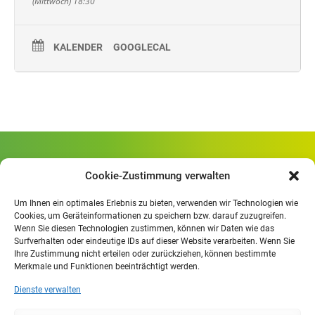
(Mittwoch) 18:30
KALENDER
GOOGLECAL
Gewerbliche Schule Geislingen
Cookie-Zustimmung verwalten
Rheinlandstraße 80
73312 Geislingen/Steige
Um Ihnen ein optimales Erlebnis zu bieten, verwenden wir Technologien wie
Cookies, um Geräteinformationen zu speichern bzw. darauf zuzugreifen.
Wenn Sie diesen Technologien zustimmen, können wir Daten wie das
Öffnungszeiten
:
Surfverhalten oder eindeutige IDs auf dieser Website verarbeiten. Wenn Sie
Mo. - Fr.
07.30 - 13.00 Uhr
Ihre Zustimmung nicht erteilen oder zurückziehen, können bestimmte
Merkmale und Funktionen beeinträchtigt werden.
Mo. - Do.
13:30 - 15.30 Uhr
Dienste verwalten
Impressum