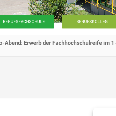
BERUFSFACHSCHULE
BERUFSKOLLEG
o-Abend: Erwerb der Fachhochschulreife im 1-
1BK1T
Metalltechnik
Elektrotechnik
Holztechnik
1BK2T
1BKFH
Metalltechnik
Elektrotechnik