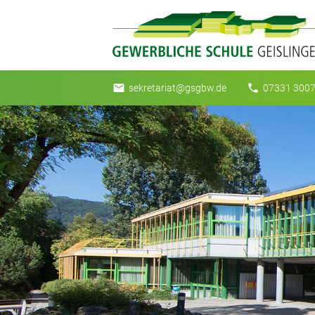
email
phone
sekretariat@gsgbw.de
07331 3007