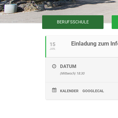
BERUFSSCHULE
Einladung zum Inf
15
JAN.
Bautechnik
Elektrotechnik
Fertigungstechnik
DATUM
Gesundheit
(Mittwoch) 18:30
Holztechnik
Installationstechnik
Körperpflege
KALENDER
GOOGLECAL