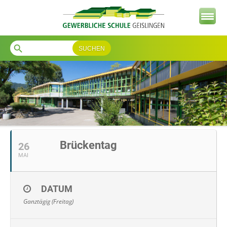
search
Brückentag
26
MAI
DATUM
Ganztägig (Freitag)