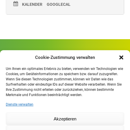
KALENDER
GOOGLECAL
Gewerbliche Schule Geislingen
Cookie-Zustimmung verwalten
Rheinlandstraße 80
73312 Geislingen/Steige
Um Ihnen ein optimales Erlebnis zu bieten, verwenden wir Technologien wie
Cookies, um Geräteinformationen zu speichern bzw. darauf zuzugreifen.
Wenn Sie diesen Technologien zustimmen, können wir Daten wie das
Öffnungszeiten
:
Surfverhalten oder eindeutige IDs auf dieser Website verarbeiten. Wenn Sie
Mo. - Fr.
07.30 - 13.00 Uhr
Ihre Zustimmung nicht erteilen oder zurückziehen, können bestimmte
Merkmale und Funktionen beeinträchtigt werden.
Mo. - Do.
13:30 - 15.30 Uhr
Dienste verwalten
Impressum
Akzeptieren
Datenschutzerklärung
Moodle