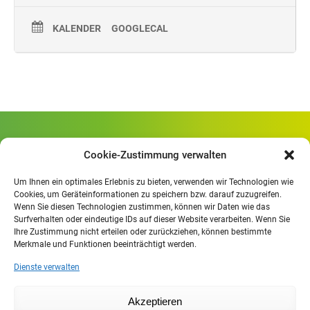
KALENDER
GOOGLECAL
Gewerbliche Schule Geislingen
Cookie-Zustimmung verwalten
Rheinlandstraße 80
73312 Geislingen/Steige
Um Ihnen ein optimales Erlebnis zu bieten, verwenden wir Technologien wie
Cookies, um Geräteinformationen zu speichern bzw. darauf zuzugreifen.
Wenn Sie diesen Technologien zustimmen, können wir Daten wie das
Öffnungszeiten
:
Surfverhalten oder eindeutige IDs auf dieser Website verarbeiten. Wenn Sie
Mo. - Fr.
07.30 - 13.00 Uhr
Ihre Zustimmung nicht erteilen oder zurückziehen, können bestimmte
Merkmale und Funktionen beeinträchtigt werden.
Mo. - Do.
13:30 - 15.30 Uhr
Dienste verwalten
Impressum
Akzeptieren
Datenschutzerklärung