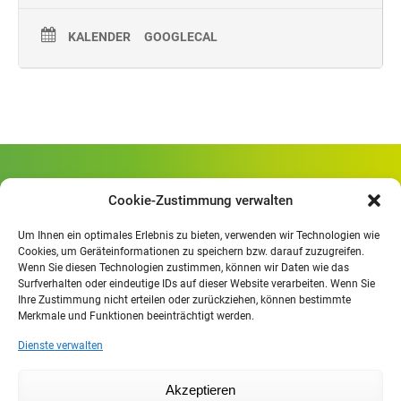
KALENDER
GOOGLECAL
Gewerbliche Schule Geislingen
Cookie-Zustimmung verwalten
Rheinlandstraße 80
73312 Geislingen/Steige
Um Ihnen ein optimales Erlebnis zu bieten, verwenden wir Technologien wie
Cookies, um Geräteinformationen zu speichern bzw. darauf zuzugreifen.
Wenn Sie diesen Technologien zustimmen, können wir Daten wie das
Öffnungszeiten
:
Surfverhalten oder eindeutige IDs auf dieser Website verarbeiten. Wenn Sie
Mo. - Fr.
07.30 - 13.00 Uhr
Ihre Zustimmung nicht erteilen oder zurückziehen, können bestimmte
Merkmale und Funktionen beeinträchtigt werden.
Mo. - Do.
13:30 - 15.30 Uhr
Dienste verwalten
Impressum
Akzeptieren
Datenschutzerklärung