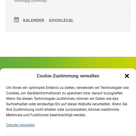
Ganztägig (Dienstag)
KALENDER
GOOGLECAL
Gewerbliche Schule Geislingen
Cookie-Zustimmung verwalten
Rheinlandstraße 80
73312 Geislingen/Steige
Um Ihnen ein optimales Erlebnis zu bieten, verwenden wir Technologien wie
Cookies, um Geräteinformationen zu speichern bzw. darauf zuzugreifen.
Wenn Sie diesen Technologien zustimmen, können wir Daten wie das
Öffnungszeiten
:
Surfverhalten oder eindeutige IDs auf dieser Website verarbeiten. Wenn Sie
Mo. - Fr.
07.30 - 13.00 Uhr
Ihre Zustimmung nicht erteilen oder zurückziehen, können bestimmte
Merkmale und Funktionen beeinträchtigt werden.
Mo. - Do.
13:30 - 15.30 Uhr
Dienste verwalten
Impressum