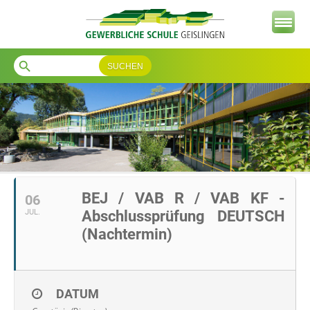
search
BEJ / VAB R / VAB KF -
06
JUL.
Abschlussprüfung DEUTSCH
(Nachtermin)
DATUM