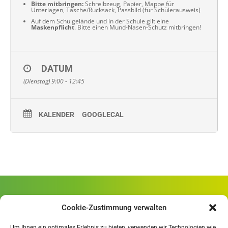
Bitte mitbringen:
Schreibzeug, Papier, Mappe für
Unterlagen, Tasche/Rucksack, Passbild (für Schülerausweis)
Auf dem Schulgelände und in der Schule gilt eine
Maskenpflicht
. Bitte einen Mund-Nasen-Schutz mitbringen!
DATUM
(Dienstag) 9:00 - 12:45
KALENDER
GOOGLECAL
Gewerbliche Schule Geislingen
Cookie-Zustimmung verwalten
Rheinlandstraße 80
73312 Geislingen/Steige
Um Ihnen ein optimales Erlebnis zu bieten, verwenden wir Technologien wie