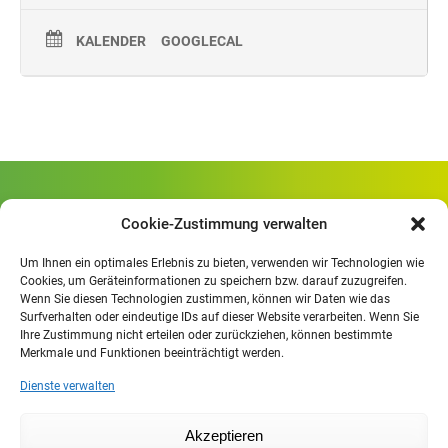
KALENDER
GOOGLECAL
Gewerbliche Schule Geislingen
Cookie-Zustimmung verwalten
Rheinlandstraße 80
73312 Geislingen/Steige
Um Ihnen ein optimales Erlebnis zu bieten, verwenden wir Technologien wie
Cookies, um Geräteinformationen zu speichern bzw. darauf zuzugreifen.
Wenn Sie diesen Technologien zustimmen, können wir Daten wie das
Öffnungszeiten
:
Surfverhalten oder eindeutige IDs auf dieser Website verarbeiten. Wenn Sie
Mo. - Fr.
07.30 - 13.00 Uhr
Ihre Zustimmung nicht erteilen oder zurückziehen, können bestimmte
Merkmale und Funktionen beeinträchtigt werden.
Mo. - Do.
13:30 - 15.30 Uhr
Dienste verwalten
Impressum
Akzeptieren
Datenschutzerklärung