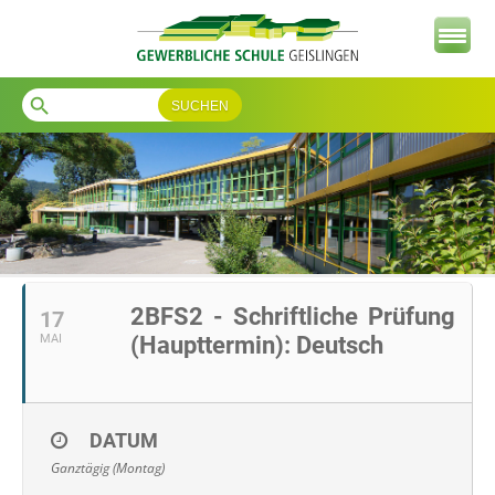
search
2BFS2 - Schriftliche Prüfung
17
MAI
(Haupttermin): Deutsch
DATUM
Ganztägig (Montag)