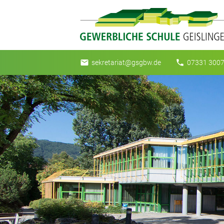
email
phone
sekretariat@gsgbw.de
07331 3007