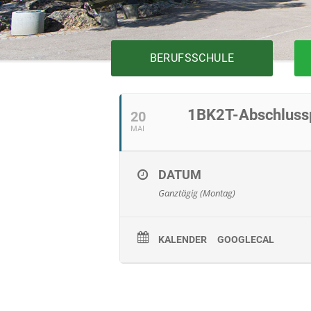
BERUFSSCHULE
1BK2T-Abschlussp
20
MAI
Bautechnik
Elektrotechnik
Fertigungstechnik
DATUM
Gesundheit
Ganztägig (Montag)
Holztechnik
Installationstechnik
Körperpflege
KALENDER
GOOGLECAL