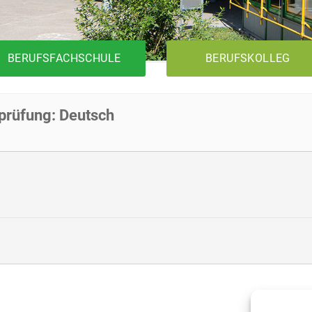
BERUFSFACHSCHULE
BERUFSKOLLEG
rüfung: Deutsch
1BK1T
Metalltechnik
Elektrotechnik
Holztechnik
1BK2T
1BKFH
Metalltechnik
Elektrotechnik