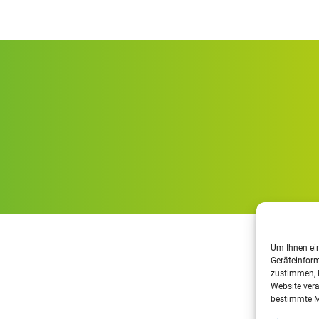
Metalltechnik
Elektrotechnik
Um Ihnen ein
Geräteinform
zustimmen, k
Website vera
bestimmte M