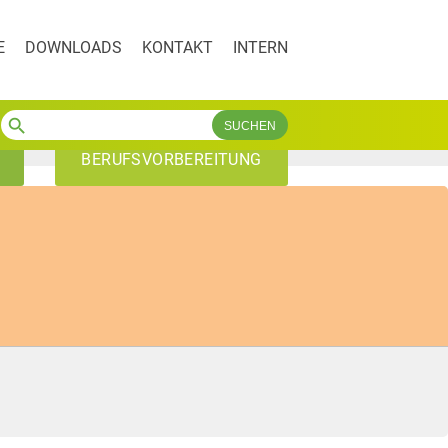
E
DOWNLOADS
KONTAKT
INTERN
search
BERUFSVORBEREITUNG
AVdual
VABO