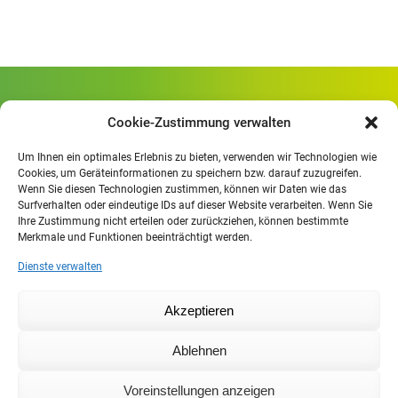
Gewerbliche Schule Geislingen
Cookie-Zustimmung verwalten
Rheinlandstraße 80
73312 Geislingen/Steige
Um Ihnen ein optimales Erlebnis zu bieten, verwenden wir Technologien wie
Cookies, um Geräteinformationen zu speichern bzw. darauf zuzugreifen.
Wenn Sie diesen Technologien zustimmen, können wir Daten wie das
Öffnungszeiten
:
Surfverhalten oder eindeutige IDs auf dieser Website verarbeiten. Wenn Sie
Mo. - Fr.
07.30 - 13.00 Uhr
Ihre Zustimmung nicht erteilen oder zurückziehen, können bestimmte
Merkmale und Funktionen beeinträchtigt werden.
Mo. - Do.
13:30 - 15.30 Uhr
Dienste verwalten
Impressum
Akzeptieren
Datenschutzerklärung
Moodle
Ablehnen
IHK
Agentur für Arbeit
Voreinstellungen anzeigen