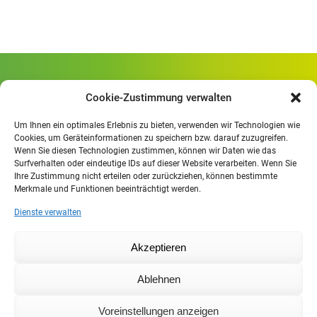
Gewerbliche Schule Geislingen
Cookie-Zustimmung verwalten
Rheinlandstraße 80
73312 Geislingen/Steige
Um Ihnen ein optimales Erlebnis zu bieten, verwenden wir Technologien wie
Cookies, um Geräteinformationen zu speichern bzw. darauf zuzugreifen.
Wenn Sie diesen Technologien zustimmen, können wir Daten wie das
Öffnungszeiten
:
Surfverhalten oder eindeutige IDs auf dieser Website verarbeiten. Wenn Sie
Mo. - Fr.
07.30 - 13.00 Uhr
Ihre Zustimmung nicht erteilen oder zurückziehen, können bestimmte
Merkmale und Funktionen beeinträchtigt werden.
Mo. - Do.
13:30 - 15.30 Uhr
Dienste verwalten
Impressum
Akzeptieren
Datenschutzerklärung
Moodle
Ablehnen
IHK
Agentur für Arbeit
Voreinstellungen anzeigen