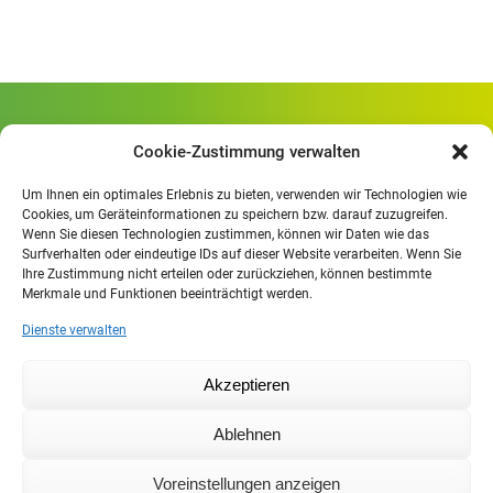
Gewerbliche Schule Geislingen
Cookie-Zustimmung verwalten
Rheinlandstraße 80
73312 Geislingen/Steige
Um Ihnen ein optimales Erlebnis zu bieten, verwenden wir Technologien wie
Cookies, um Geräteinformationen zu speichern bzw. darauf zuzugreifen.
Wenn Sie diesen Technologien zustimmen, können wir Daten wie das
Öffnungszeiten
:
Surfverhalten oder eindeutige IDs auf dieser Website verarbeiten. Wenn Sie
Mo. - Fr.
07.30 - 13.00 Uhr
Ihre Zustimmung nicht erteilen oder zurückziehen, können bestimmte
Merkmale und Funktionen beeinträchtigt werden.
Mo. - Do.
13:30 - 15.30 Uhr
Dienste verwalten
Impressum
Akzeptieren
Datenschutzerklärung
Moodle
Ablehnen
IHK
Agentur für Arbeit
Voreinstellungen anzeigen