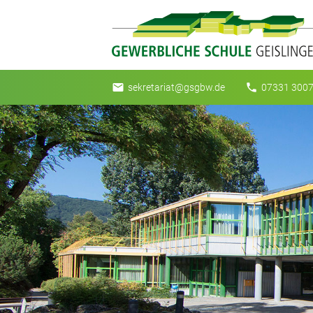
email
phone
sekretariat@gsgbw.de
07331 3007