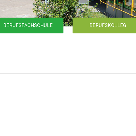
BERUFSFACHSCHULE
BERUFSKOLLEG
1BK1T
Metalltechnik
Elektrotechnik
Holztechnik
1BK2T
1BKFH
Metalltechnik
Elektrotechnik