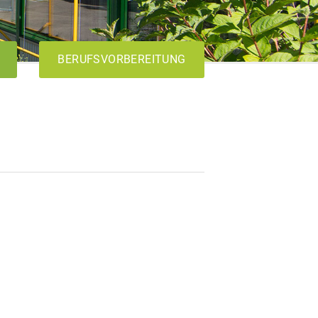
BERUFSVORBEREITUNG
AVdual
VABO