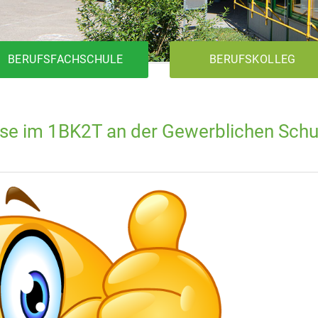
BERUFSFACHSCHULE
BERUFSKOLLEG
sse im 1BK2T an der Gewerblichen Schu
1BK1T
Metalltechnik
Elektrotechnik
Holztechnik
1BK2T
1BKFH
Metalltechnik
Elektrotechnik