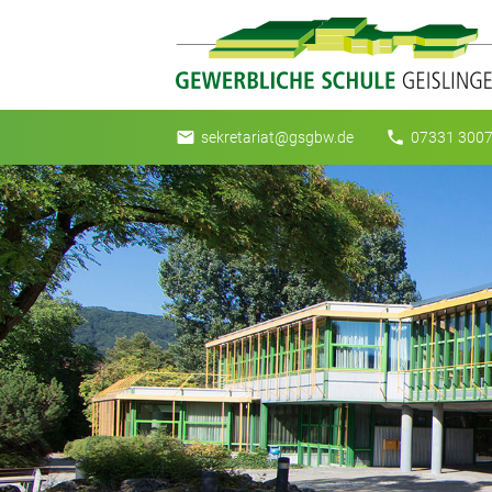
email
phone
sekretariat@gsgbw.de
07331 3007