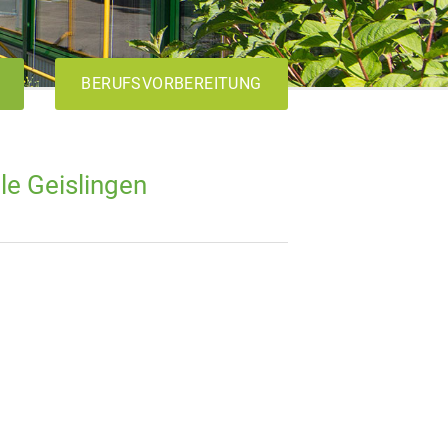
BERUFSVORBEREITUNG
le Geislingen
AVdual
VABO