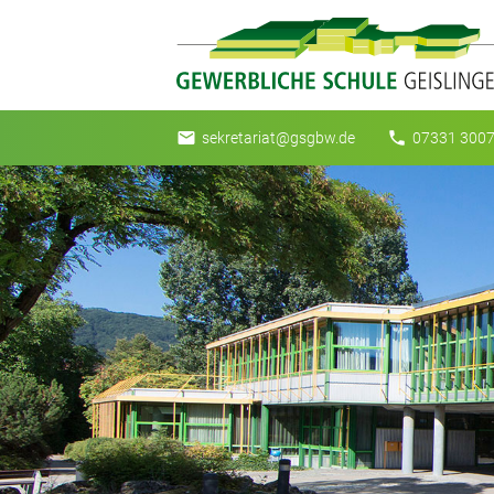
email
phone
sekretariat@gsgbw.de
07331 3007