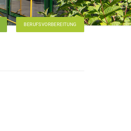
BERUFSVORBEREITUNG
AVdual
VABO