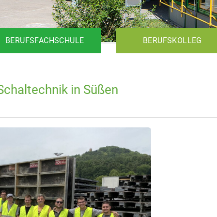
BERUFSFACHSCHULE
BERUFSKOLLEG
chaltechnik in Süßen
1BK1T
Metalltechnik
Elektrotechnik
Holztechnik
1BK2T
1BKFH
Metalltechnik
Elektrotechnik