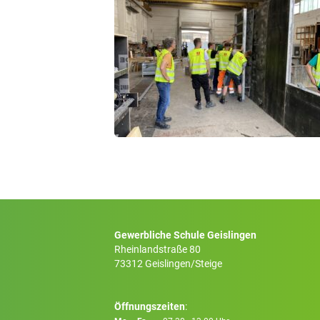
Gewerbliche Schule Geislingen
Rheinlandstraße 80
73312 Geislingen/Steige
Öffnungszeiten
: