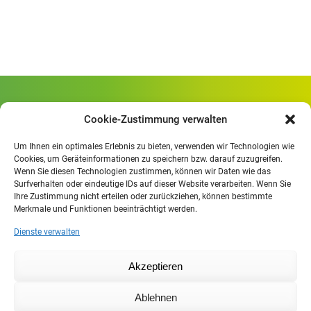
Gewerbliche Schule Geislingen
Cookie-Zustimmung verwalten
Rheinlandstraße 80
73312 Geislingen/Steige
Um Ihnen ein optimales Erlebnis zu bieten, verwenden wir Technologien wie
Cookies, um Geräteinformationen zu speichern bzw. darauf zuzugreifen.
Wenn Sie diesen Technologien zustimmen, können wir Daten wie das
Öffnungszeiten
:
Surfverhalten oder eindeutige IDs auf dieser Website verarbeiten. Wenn Sie
Mo. - Fr.
07.30 - 13.00 Uhr
Ihre Zustimmung nicht erteilen oder zurückziehen, können bestimmte
Merkmale und Funktionen beeinträchtigt werden.
Mo. - Do.
13:30 - 15.30 Uhr
Dienste verwalten
Impressum
Akzeptieren
Datenschutzerklärung
Moodle
Ablehnen
IHK