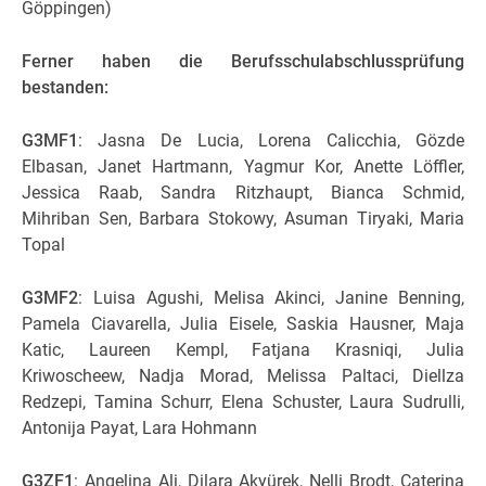
Göppingen)
Ferner haben die Berufsschulabschlussprüfung
bestanden:
G3MF1
: Jasna De Lucia, Lorena Calicchia, Gözde
Elbasan, Janet Hartmann, Yagmur Kor, Anette Löffler,
Jessica Raab, Sandra Ritzhaupt, Bianca Schmid,
Mihriban Sen, Barbara Stokowy, Asuman Tiryaki, Maria
Topal
G3MF2
: Luisa Agushi, Melisa Akinci, Janine Benning,
Pamela Ciavarella, Julia Eisele, Saskia Hausner, Maja
Katic, Laureen Kempl, Fatjana Krasniqi, Julia
Kriwoscheew, Nadja Morad, Melissa Paltaci, Diellza
Redzepi, Tamina Schurr, Elena Schuster, Laura Sudrulli,
Antonija Payat, Lara Hohmann
G3ZF1
: Angelina Ali, Dilara Akyürek, Nelli Brodt, Caterina