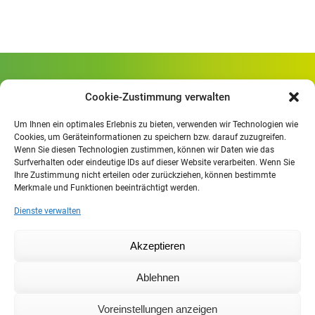
Gewerbliche Schule Geislingen
Cookie-Zustimmung verwalten
Rheinlandstraße 80
73312 Geislingen/Steige
Um Ihnen ein optimales Erlebnis zu bieten, verwenden wir Technologien wie
Cookies, um Geräteinformationen zu speichern bzw. darauf zuzugreifen.
Wenn Sie diesen Technologien zustimmen, können wir Daten wie das
Öffnungszeiten
:
Surfverhalten oder eindeutige IDs auf dieser Website verarbeiten. Wenn Sie
Mo. - Fr.
07.30 - 13.00 Uhr
Ihre Zustimmung nicht erteilen oder zurückziehen, können bestimmte
Merkmale und Funktionen beeinträchtigt werden.
Mo. - Do.
13:30 - 15.30 Uhr
Dienste verwalten
Impressum
Akzeptieren
Datenschutzerklärung
Moodle
Ablehnen
IHK
Agentur für Arbeit
Voreinstellungen anzeigen