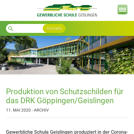
search
Produktion von Schutzschilden für
das DRK Göppingen/Geislingen
11. MAI 2020 - ARCHIV
Gewerbliche Schule Geislingen produziert in der Corona-