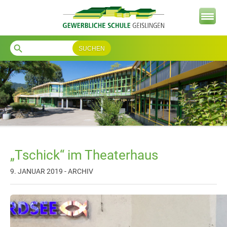
search
„Tschick“ im Theaterhaus
9. JANUAR 2019 - ARCHIV