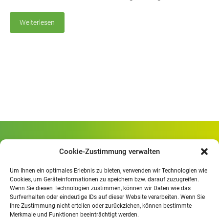
Weiterlesen
Gewerbliche Schule Geislingen
Cookie-Zustimmung verwalten
Rheinlandstraße 80
73312 Geislingen/Steige
Um Ihnen ein optimales Erlebnis zu bieten, verwenden wir Technologien wie
Cookies, um Geräteinformationen zu speichern bzw. darauf zuzugreifen.
Wenn Sie diesen Technologien zustimmen, können wir Daten wie das
Öffnungszeiten
:
Surfverhalten oder eindeutige IDs auf dieser Website verarbeiten. Wenn Sie
Mo. - Fr.
07.30 - 13.00 Uhr
Ihre Zustimmung nicht erteilen oder zurückziehen, können bestimmte
Merkmale und Funktionen beeinträchtigt werden.
Mo. - Do.
13:30 - 15.30 Uhr