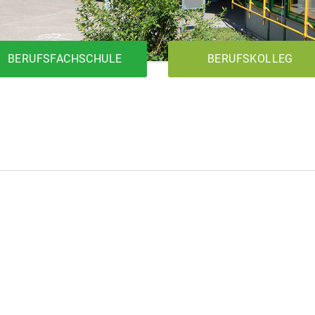
BERUFSFACHSCHULE
BERUFSKOLLEG
1BK1T
Metalltechnik
Elektrotechnik
Holztechnik
1BK2T
1BKFH
Metalltechnik
Elektrotechnik