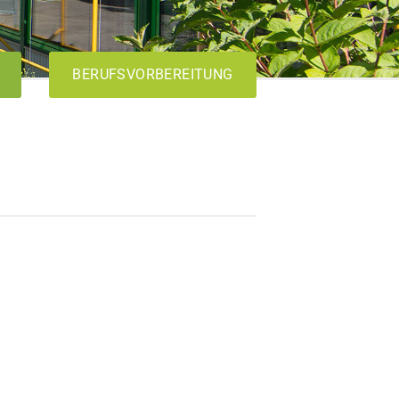
BERUFSVORBEREITUNG
AVdual
VABO