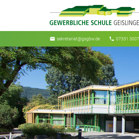
email
phone
sekretariat@gsgbw.de
07331 3007