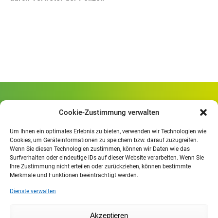
Gewerbliche Schule Geislingen
Cookie-Zustimmung verwalten
Rheinlandstraße 80
73312 Geislingen/Steige
Um Ihnen ein optimales Erlebnis zu bieten, verwenden wir Technologien wie
Cookies, um Geräteinformationen zu speichern bzw. darauf zuzugreifen.
Wenn Sie diesen Technologien zustimmen, können wir Daten wie das
Öffnungszeiten
:
Surfverhalten oder eindeutige IDs auf dieser Website verarbeiten. Wenn Sie
Mo. - Fr.
07.30 - 13.00 Uhr
Ihre Zustimmung nicht erteilen oder zurückziehen, können bestimmte
Merkmale und Funktionen beeinträchtigt werden.
Mo. - Do.
13:30 - 15.30 Uhr
Dienste verwalten
Impressum
Akzeptieren
Datenschutzerklärung