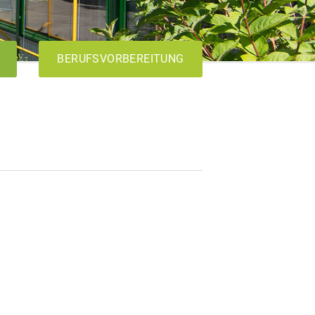
BERUFSVORBEREITUNG
AVdual
VABO