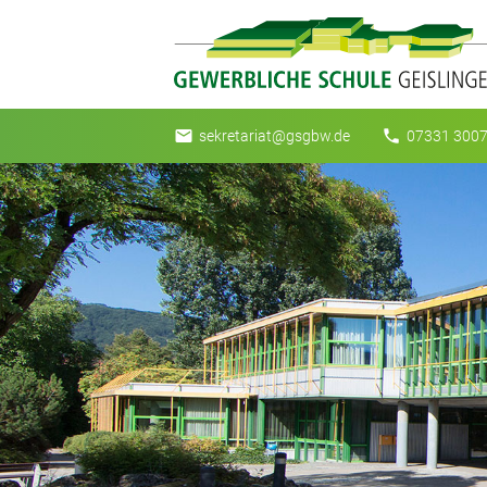
email
phone
sekretariat@gsgbw.de
07331 3007