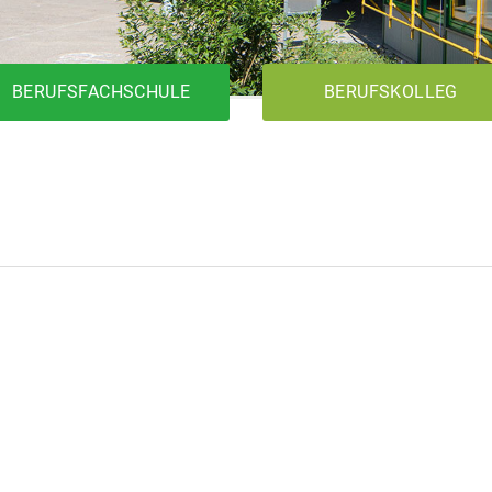
BERUFSFACHSCHULE
BERUFSKOLLEG
1BK1T
Metalltechnik
Elektrotechnik
Holztechnik
1BK2T
1BKFH
Metalltechnik
Elektrotechnik