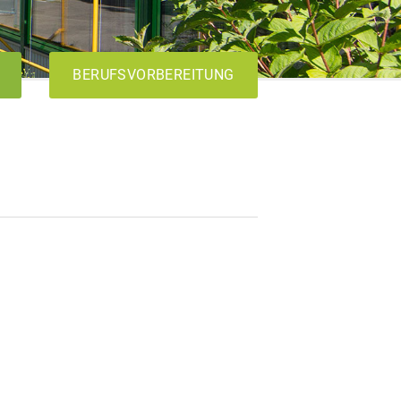
BERUFSVORBEREITUNG
AVdual
VABO