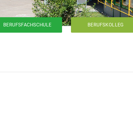
BERUFSFACHSCHULE
BERUFSKOLLEG
1BK1T
Metalltechnik
Elektrotechnik
Holztechnik
1BK2T
1BKFH
Metalltechnik
Elektrotechnik