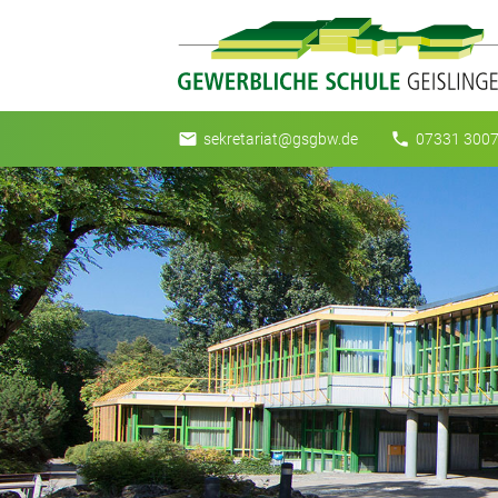
email
phone
sekretariat@gsgbw.de
07331 3007